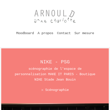
Moodboard
A propos
Contact
Sur mesure
NIKE - PSG
scénographie de l'espace de
personnalisation MAKE IT PARIS - Boutique
NIKE Stade Jean Bouin
Scénographie