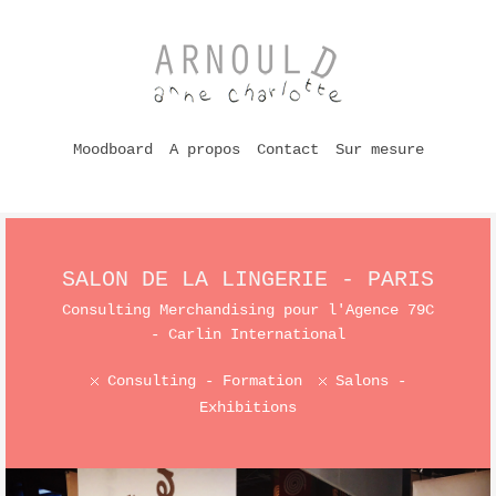
Moodboard
A propos
Contact
Sur mesure
SALON DE LA LINGERIE - PARIS
Consulting Merchandising pour l'Agence 79C
- Carlin International
Consulting - Formation
Salons -
Exhibitions